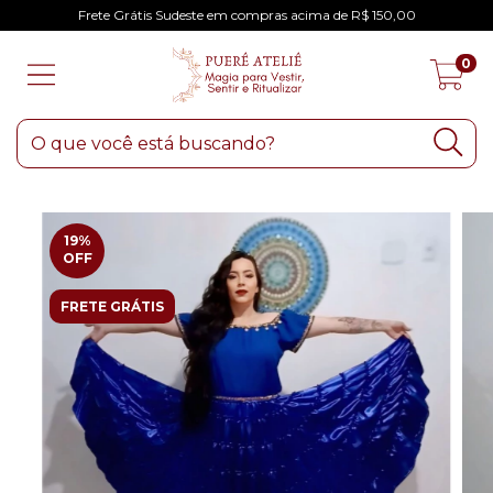
Frete Grátis Sudeste em compras acima de R$ 150,00
0
19
%
OFF
FRETE GRÁTIS