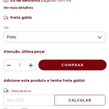
5% de desconto
pagando com Pix
Ver mais detalhes
Frete grátis
Cor
Atenção, última peça!
Adicione este produto e
tenha frete grátis!
ALTERAR CEP
Entregas para o CEP:
Meios de envio
CALCULAR