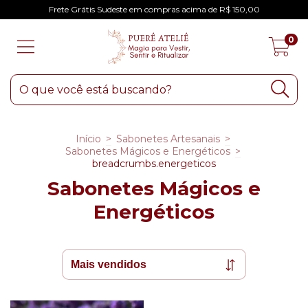
Frete Grátis Sudeste em compras acima de R$ 150,00
0
Início
>
Sabonetes Artesanais
>
Sabonetes Mágicos e Energéticos
>
breadcrumbs.energeticos
Sabonetes Mágicos e
Energéticos