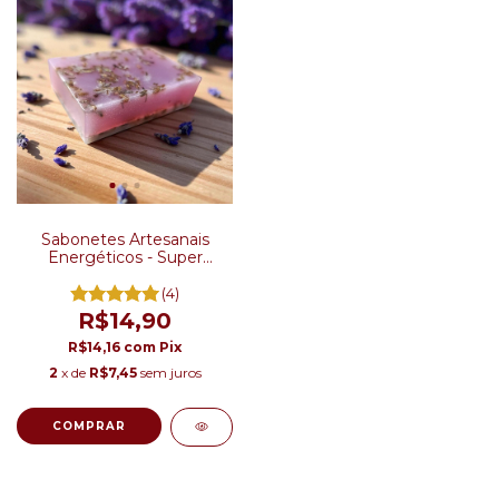
Sabonetes Artesanais
Energéticos - Super
desconto a partir de 3
unidades
(4)
R$14,90
R$14,16
com
Pix
2
x de
R$7,45
sem juros
COMPRAR